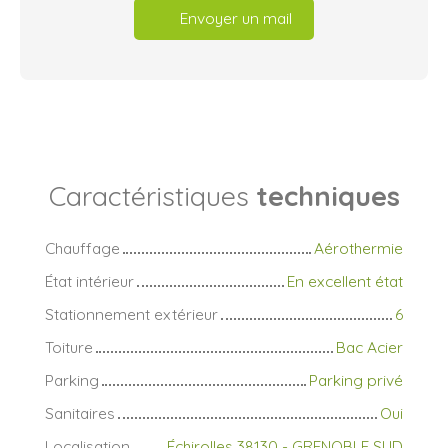
Envoyer un mail
Caractéristiques
techniques
Chauffage
Aérothermie
État intérieur
En excellent état
Stationnement extérieur
6
Toiture
Bac Acier
Parking
Parking privé
Sanitaires
Oui
Localisation
Échirolles 38130 - GRENOBLE SUD