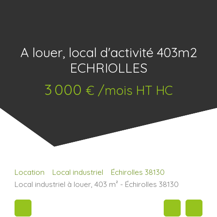
A louer, local d'activité 403m2
ECHRIOLLES
3 000
€ /mois HT HC
Location
Local industriel
Échirolles 38130
Local industriel à louer, 403 m² - Échirolles 38130