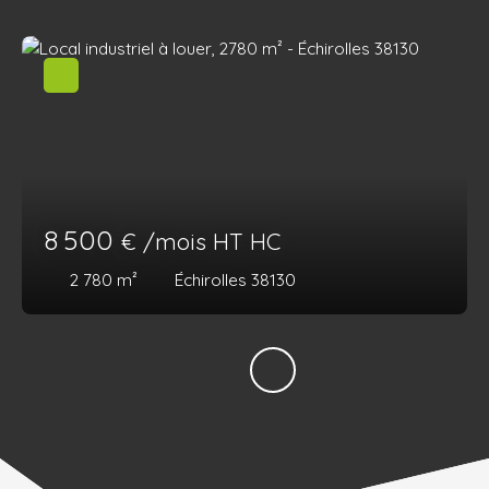
8 500
€ /mois HT HC
2 780
m²
Échirolles 38130