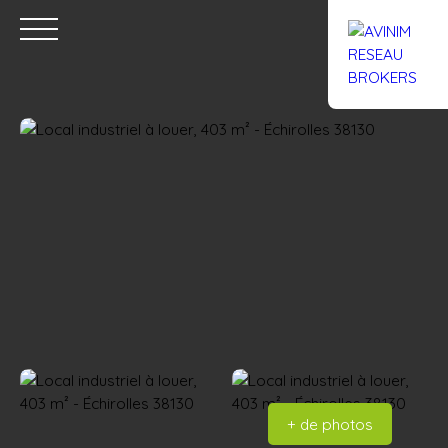
Accueil
Acheter
Louer
Confiez un local
Trouver un Br
Estimation
+ de photos