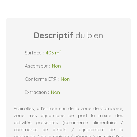
Descriptif
du bien
Surface
:
403
m²
Ascenseur
:
Non
Conforme ERP
:
Non
Extraction
:
Non
Echirolles, à l'entrée sud de la zone de Comboire,
zone très dynamique de part la mixité des
activités présentes (commerce alimentaire /
commerce de détails / équipement de la
personne / de la maison / négoce..), au sein d'un