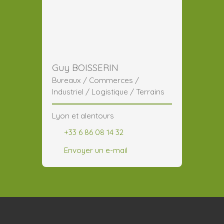
Guy BOISSERIN
Bureaux / Commerces /
Industriel / Logistique / Terrains
Lyon et alentours
+33 6 86 08 14 32
Envoyer un e-mail