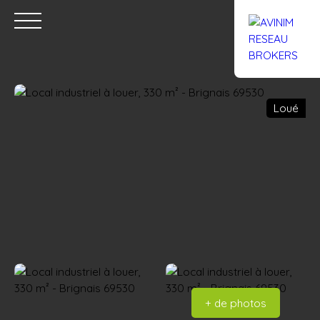
Loué
Accueil
Acheter
Louer
Confiez un local
Trouver un Br
Estimation
+ de photos