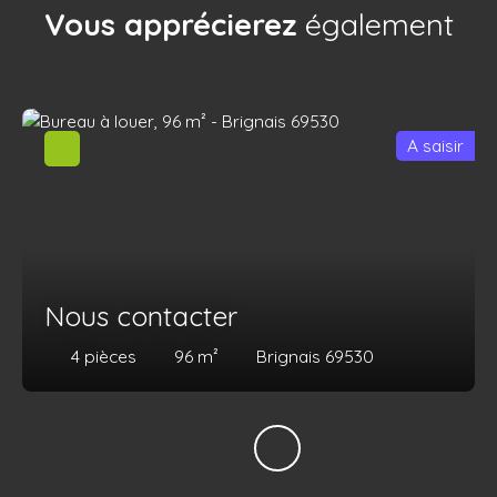
Vous apprécierez
également
A saisir
Nous contacter
4
pièces
96
m²
Brignais 69530