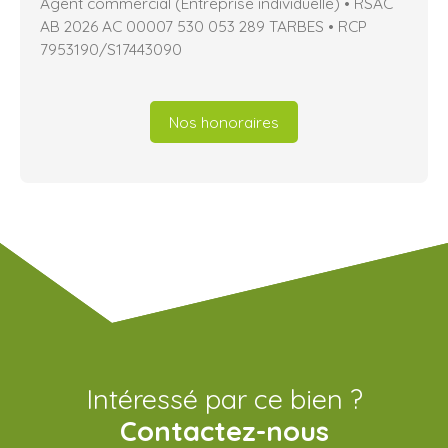
Agent commercial (Entreprise individuelle) • RSAC
AB 2026 AC 00007 530 053 289 TARBES • RCP
7953190/S17443090
Nos honoraires
Intéressé par ce bien ?
Contactez-nous