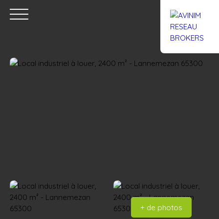
Accueil
Acheter
Louer
Confiez un local
Trouver un Br
Estimation
+ de photos