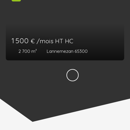
1 500
€ /mois HT HC
2 700
m²
Lannemezan 65300