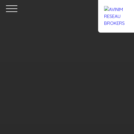
Accueil
Acheter
Louer
Confiez un local
Trouver un Br
Estimation