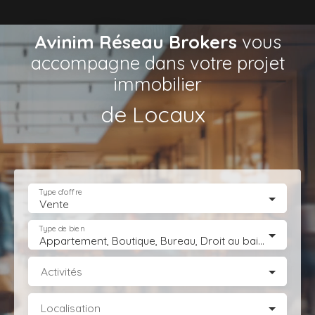
Avinim Réseau Brokers
vous
accompagne dans votre projet
immobilier
de Locaux d’Activités
|
Type d'offre
Vente
Type de bien
Appartement, Boutique, Bureau, Droit au bail, Entrepôt, Fonds de commerce, Hôtel, hébergement, Immeuble, Immobilier Pro, Local commercial, Local professionnel, Local industriel, Magasin, boutique, Terrain Industriel, Terrain Constructible, Transmission d'entreprise
Activités
Localisation