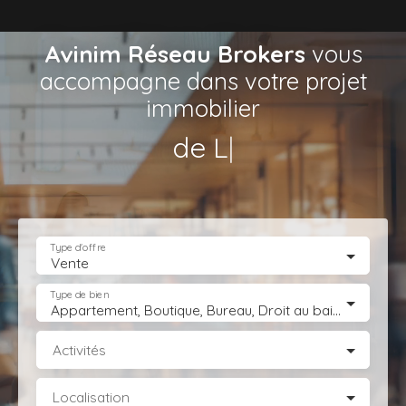
Avinim Réseau Brokers
vous
accompagne dans votre projet
immobilier
de Locaux d’Act
|
Type d'offre
Vente
Type de bien
Appartement, Boutique, Bureau, Droit au bail, Entrepôt, Fonds de commerce, Hôtel, hébergement, Immeuble, Immobilier Pro, Local commercial, Local professionnel, Local industriel, Magasin, boutique, Terrain Industriel, Terrain Constructible, Transmission d'entreprise
Activités
Localisation