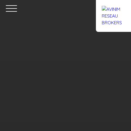
Accueil
Acheter
Louer
Confiez un local
Trouver un Br
Estimation