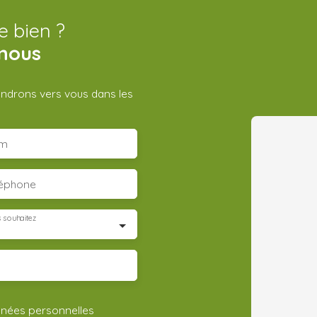
e bien ?
nous
iendrons vers vous dans les
m
léphone
 souhaitez
nnées personnelles