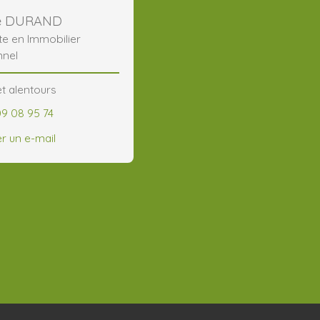
ne DURAND
te en Immobilier
nnel
t alentours
09 08 95 74
r un e-mail