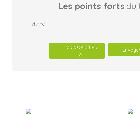
Les points forts
du 
vitrine
+33 6 09 08 95
Envoyer
74