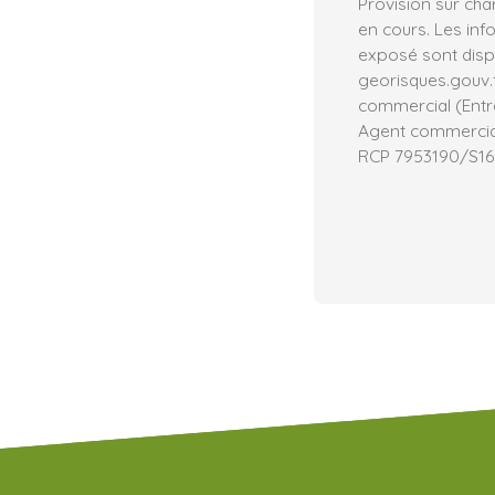
Provision sur cha
en cours. Les inf
exposé sont dispo
georisques.gouv.
commercial (Entre
Agent commercial 
RCP 7953190/S16