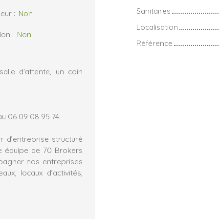
Sanitaires
eur
:
Non
Localisation
ion
:
Non
Référence
alle d'attente, un coin
u 06 09 08 95 74.
 d’entreprise structuré
e équipe de 70 Brokers
mpagner nos entreprises
ux, locaux d’activités,