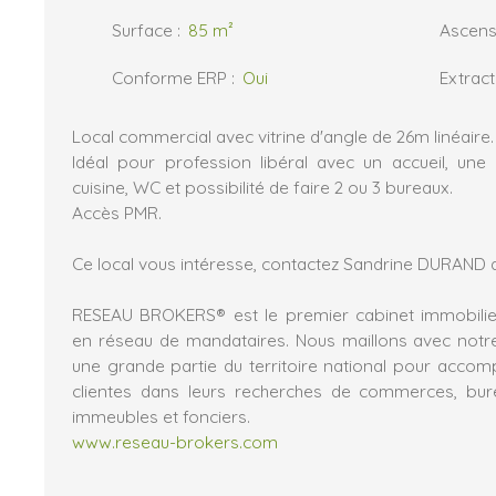
Surface
:
85
m²
Ascens
Conforme ERP
:
Oui
Extract
Local commercial avec vitrine d'angle de 26m linéaire.
Idéal pour profession libéral avec un accueil, une s
cuisine, WC et possibilité de faire 2 ou 3 bureaux.
Accès PMR.
Ce local vous intéresse, contactez Sandrine DURAND a
RESEAU BROKERS® est le premier cabinet immobilier
en réseau de mandataires. Nous maillons avec notr
une grande partie du territoire national pour acco
clientes dans leurs recherches de commerces, burea
immeubles et fonciers.
www.reseau-brokers.com