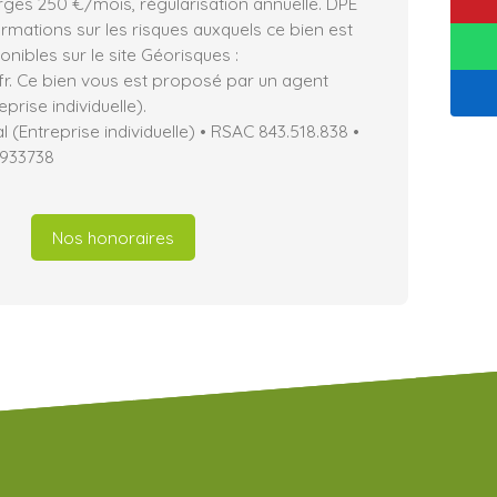
rges 250 €/mois, régularisation annuelle. DPE
ormations sur les risques auxquels ce bien est
nibles sur le site Géorisques :
fr. Ce bien vous est proposé par un agent
prise individuelle).
(Entreprise individuelle) • RSAC 843.518.838 •
933738
Nos honoraires