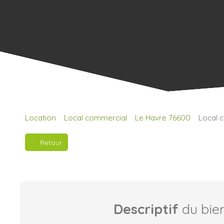
Location
Local commercial
Le Havre 76600
Local 
Retour
Descriptif
du bie