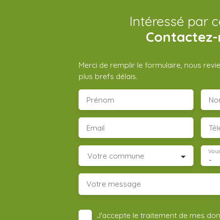
Intéressé par c
Contactez-
Merci de remplir le formulaire, nous rev
plus brefs délais.
Prénom
No
Email
Té
Vous
Votre commune
-
Votre message
J'accepte le traitement de mes do