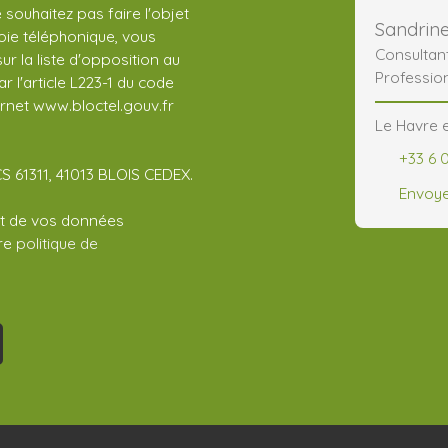
ouhaitez pas faire l'objet
Sandri
ie téléphonique, vous
Consultan
r la liste d'opposition au
Professio
 l'article L223-1 du code
ernet www.bloctel.gouv.fr
Le Havre e
+33 6 
CS 61311, 41013 BLOIS CEDEX.
Envoye
ent de vos données
tre
politique de