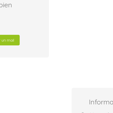
bien
 un mail
Inform