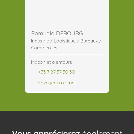
Romuald DEBOURG
Industrie / Logistique / Bureaux /
Commerces
Mâcon et alentours
+33 7 87 37 30 30
Envoyer un e-mail
Vous apprécierez
également