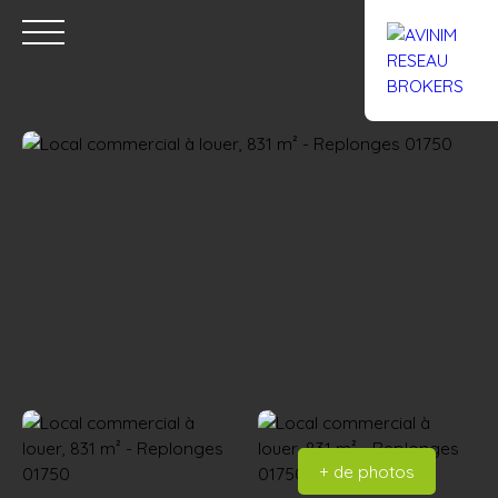
Accueil
Acheter
Louer
Confiez un local
Trouver un Br
Estimation
+ de photos