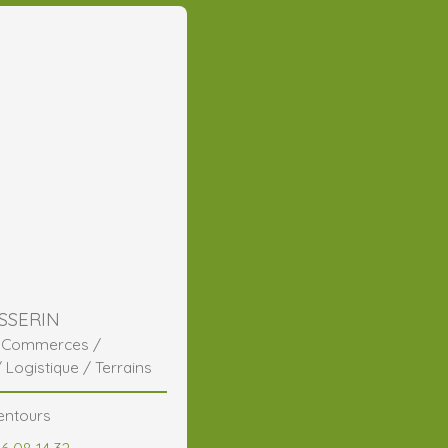
SSERIN
/ Commerces /
/ Logistique / Terrains
entours
6 08 14 32