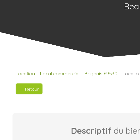
Beau
Location
Local commercial
Brignais 69530
Local c
Retour
Descriptif
du bie