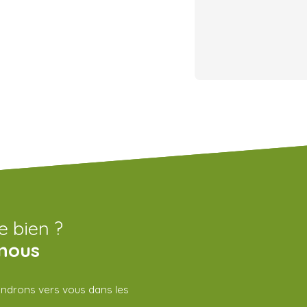
e bien ?
nous
iendrons vers vous dans les