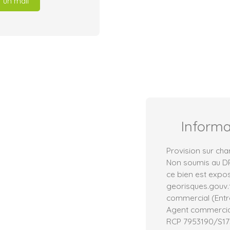
 un mail
Inform
Provision sur cha
Non soumis au DPE
ce bien est expos
georisques.gouv.
commercial (Entre
Agent commercial
RCP 7953190/S1