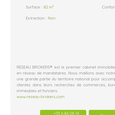
Surface
:
82
m²
Confo
Extraction
:
Non
RESEAU BROKERS® est le premier cabinet immobilier
en réseau de mandataires. Nous maillons avec notr
une grande partie du territoire national pour acco
clientes dans leurs recherches de commerces, burea
immeubles et fonciers.
www.reseau-brokers.com
+33 6 86 08 14