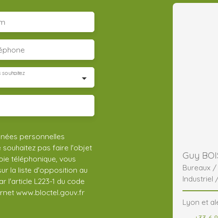
m
léphone
 souhaitez
nnées personnelles
ouhaitez pas faire l'objet
Guy BOI
ie téléphonique, vous
Bureaux 
r la liste d'opposition au
Industriel 
 l'article L223-1 du code
ernet www.bloctel.gouv.fr
Lyon et al
+33 6 8