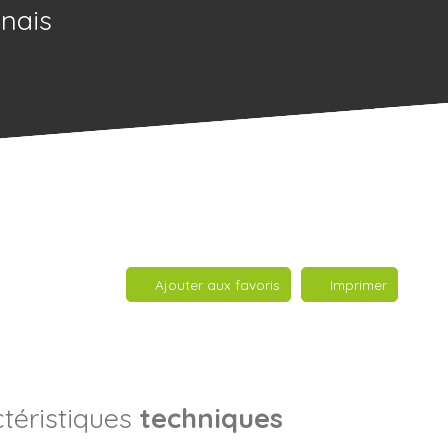
gnais
Ajouter aux favoris
Imprimer
téristiques
techniques