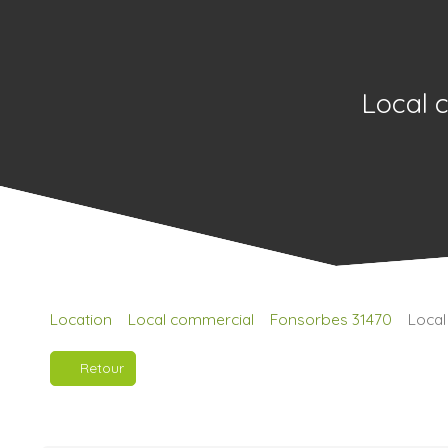
Local 
Location
Local commercial
Fonsorbes 31470
Local
Retour