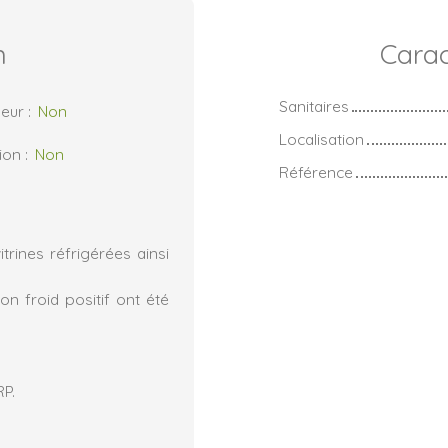
n
Carac
Sanitaires
eur
:
Non
Localisation
ion
:
Non
Référence
rines réfrigérées ainsi
on froid positif ont été
RP.