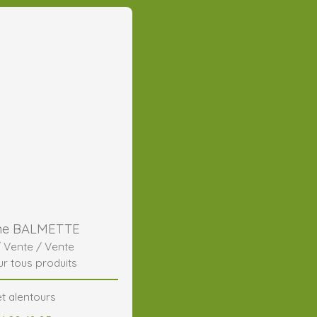
me BALMETTE
/ Vente / Vente
ur tous produits
t alentours