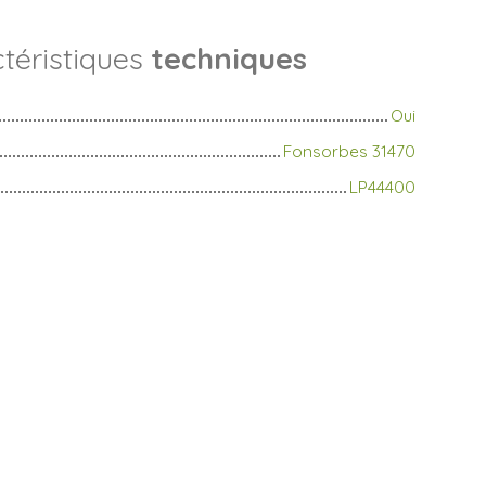
téristiques
techniques
Oui
Fonsorbes 31470
LP44400