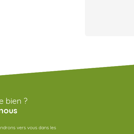
e bien ?
nous
iendrons vers vous dans les