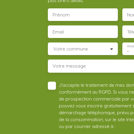
plus brefs délais.
Prénom
No
Email
Té
Vous
Votre commune
-
Votre message
J'accepte le traitement de mes do
conformément au RGPD. Si vous ne s
de prospection commerciale par vo
pouvez vous inscrire gratuitement su
démarchage téléphonique, prévu par
de la consommation, sur le site Int
ou par courrier adressé à :