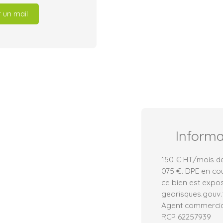
 un mail
Inform
150 € HT/mois de 
075 €. DPE en cou
ce bien est expos
georisques.gouv.f
Agent commercial 
RCP 62257939