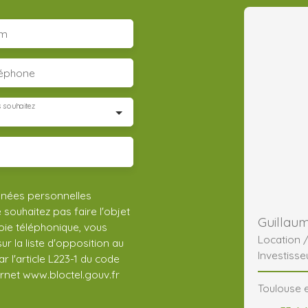
m
léphone
 souhaitez
nnées personnelles
ouhaitez pas faire l'objet
Guillau
ie téléphonique, vous
Location 
r la liste d'opposition au
Investisse
 l'article L223-1 du code
ernet www.bloctel.gouv.fr
Toulouse e