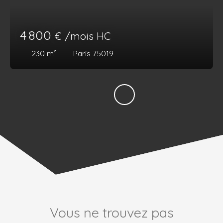
4 800
€ /mois HC
230
m²
Paris 75019
Vous ne trouvez pas