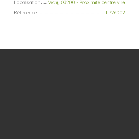
Localisation
Vichy 03200 - Proximité centre ville
Référence
LP26002
+
−