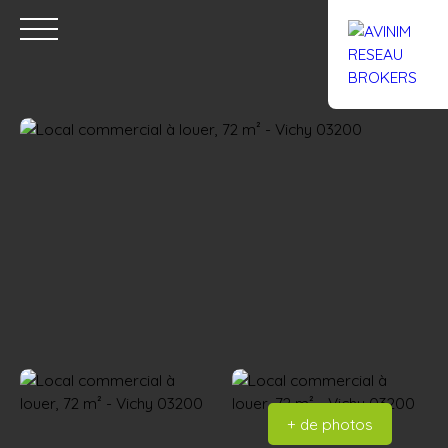
Accueil
Acheter
Louer
Confiez un local
Trouver un Br
Estimation
+ de photos