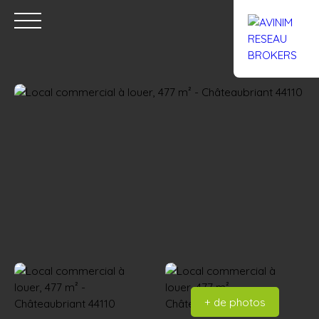
Accueil
Acheter
Louer
Confiez un local
Trouver un Br
Estimation
+ de photos