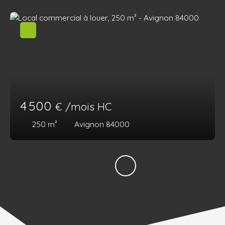
4 500
€ /mois HC
250
m²
Avignon 84000