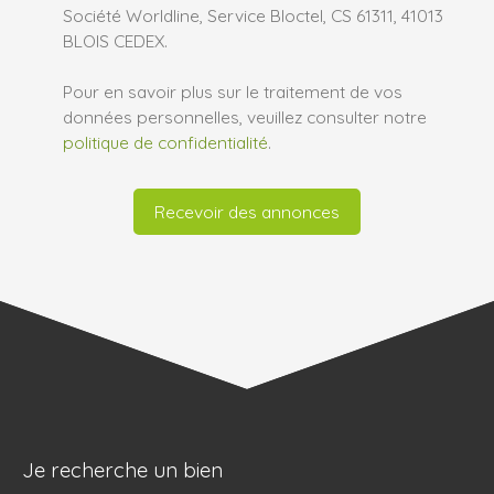
Société Worldline, Service Bloctel, CS 61311, 41013
BLOIS CEDEX.
Pour en savoir plus sur le traitement de vos
données personnelles, veuillez consulter notre
politique de confidentialité
.
Recevoir des annonces
Je recherche un bien