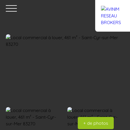
Accueil
Acheter
Louer
Confiez un local
Trouver un Br
Estimation
+ de photos