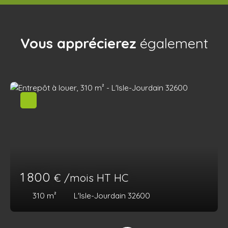
Vous apprécierez
également
1 800
€ /mois HT HC
310
m²
L'Isle-Jourdain 32600