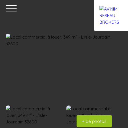
Accueil
Acheter
Louer
Confiez un local
Trouver un Br
Estimation
+ de photos