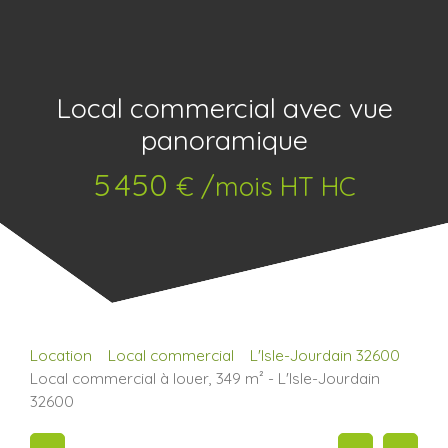
Local commercial avec vue
panoramique
5 450
€ /mois HT HC
Location
Local commercial
L'Isle-Jourdain 32600
Local commercial à louer, 349 m² - L'Isle-Jourdain
32600