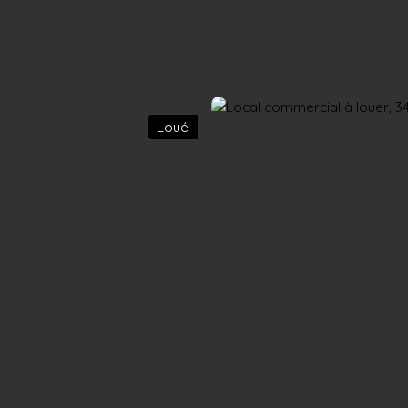
Accueil
Acheter
Louer
Confiez un local
Trouver un Broker
Loué