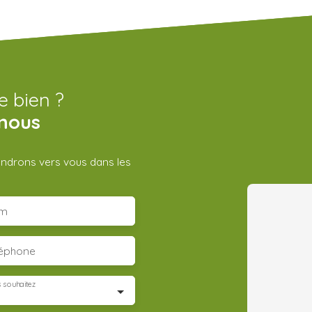
e bien ?
nous
iendrons vers vous dans les
m
léphone
 souhaitez