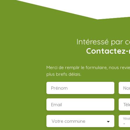
Intéressé par c
Contactez-
Merci de remplir le formulaire, nous rev
plus brefs délais.
Prénom
No
Email
Té
Vous
Votre commune
-