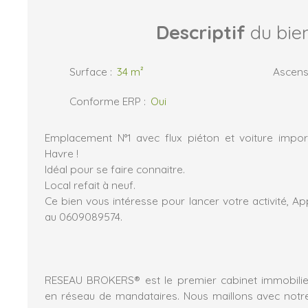
Descriptif
du bie
Surface
:
34
m²
Ascens
Conforme ERP
:
Oui
Emplacement N°1 avec flux piéton et voiture impor
Havre !
Idéal pour se faire connaitre.
Local refait à neuf.
Ce bien vous intéresse pour lancer votre activité, 
au 0609089574.
RESEAU BROKERS® est le premier cabinet immobilier
en réseau de mandataires. Nous maillons avec notr