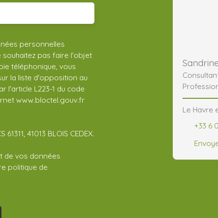
nnées personnelles
ouhaitez pas faire l'objet
Sandri
ie téléphonique, vous
Consultan
r la liste d'opposition au
Professio
 l'article L223-1 du code
ernet www.bloctel.gouv.fr
Le Havre e
+33 6 
CS 61311, 41013 BLOIS CEDEX.
Envoye
ent de vos données
tre
politique de