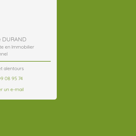
ne DURAND
te en Immobilier
nnel
t alentours
09 08 95 74
r un e-mail