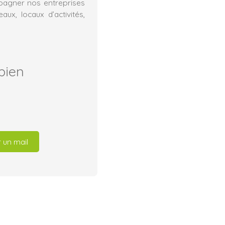
mpagner nos entreprises
ux, locaux d’activités,
bien
 un mail