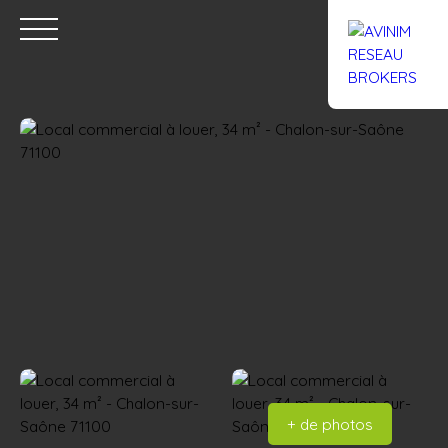
Accueil
Acheter
Louer
Confiez un local
Trouver un Br
Estimation
+ de photos