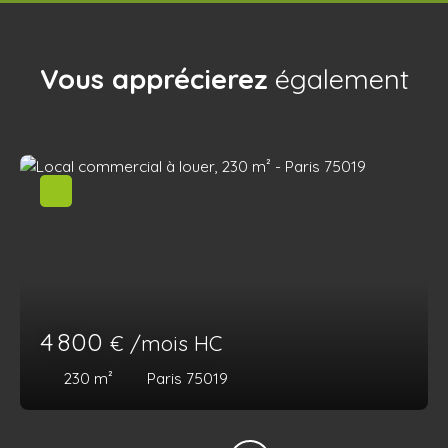
Vous apprécierez
également
4 800
€ /mois HC
230
m²
Paris 75019