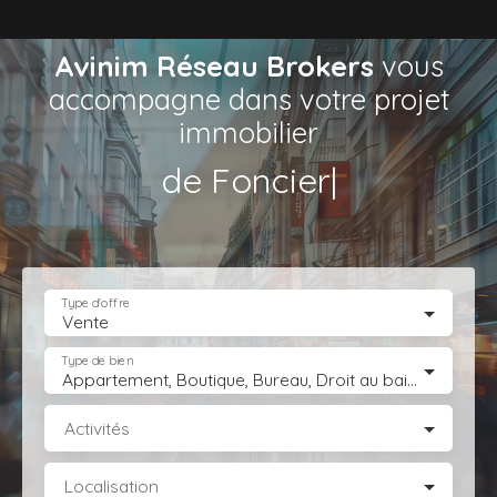
Avinim Réseau Brokers
vous
accompagne dans votre projet
immobilier
de Commerc
|
Type d'offre
Vente
Type de bien
Appartement, Boutique, Bureau, Droit au bail, Entrepôt, Fonds de commerce, Hôtel, hébergement, Immeuble, Immobilier Pro, Local commercial, Local professionnel, Local industriel, Magasin, boutique, Terrain Industriel, Terrain Constructible, Transmission d'entreprise
Activités
Localisation