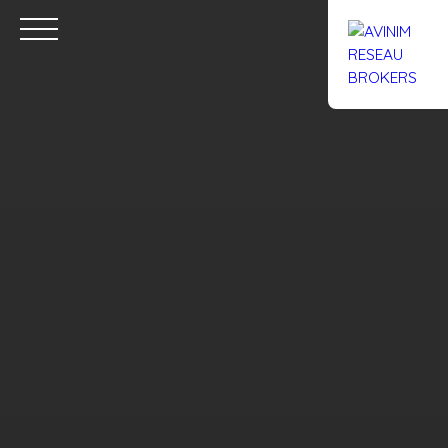
Accueil
Acheter
Louer
Confiez un local
Trouver un Br
Estimation