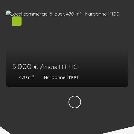
3 000
€ /mois HT HC
470
m²
Narbonne 11100