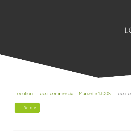
L
Location
Local commercial
Marseille 13008
Local c
Retour