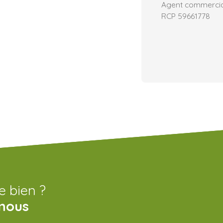
Agent commercial 
RCP 59661778
e bien ?
nous