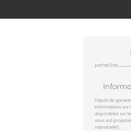
parfait Etat
Inform
Dépôt de garanti
informations sur 
disponibles sur l
vous est proposé
individuelle).