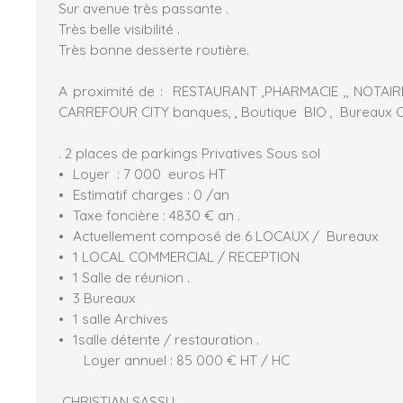
Sur avenue très passante .
Très belle visibilité .
Très bonne desserte routière.
A proximité de : RESTAURANT ,PHARMACIE ,, NOTAI
CARREFOUR CITY banques, , Boutique BIO , Bureaux C
. 2 places de parkings Privatives Sous sol
Loyer : 7 000 euros HT
Estimatif charges : 0 /an
Taxe foncière : 4830 € an .
Actuellement composé de 6 LOCAUX / Bureaux
1 LOCAL COMMERCIAL / RECEPTION
1 Salle de réunion .
3 Bureaux
1 salle Archives
1salle détente / restauration .
Loyer annuel : 85 000 € HT / HC
CHRISTIAN SASSU .