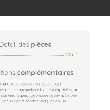
Détail des
pièces
290 m²
ations
complémentaires
e 14 000 €. Non soumis au DPE. Les
les risques auxquels ce bien est exposé sont
e site Géorisques : georisques.gouv.fr. Ce bien
 par un agent commercial (Entreprise