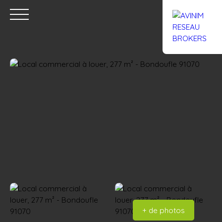
Accueil
Acheter
Louer
Confiez un local
Trouver un Br
Estimation
+ de photos