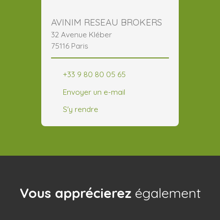
AVINIM RESEAU BROKERS
32 Avenue Kléber
75116 Paris
+33 9 80 80 05 65
Envoyer un e-mail
S'y rendre
Vous apprécierez
également