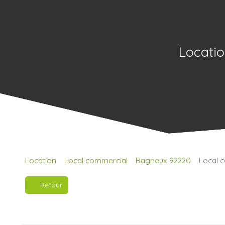
Locatio
Location
Local commercial
Bagneux 92220
Local c
Retour