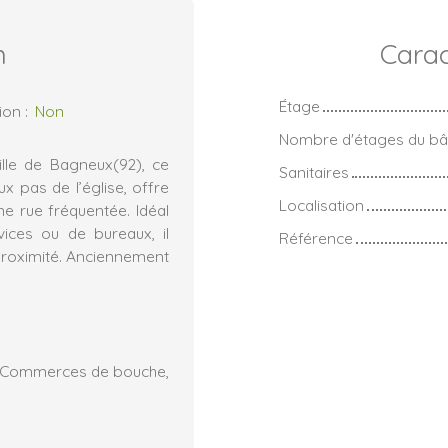
n
Carac
Étage
ion
:
Non
Nombre d'étages du bâ
ille de Bagneux(92), ce
Sanitaires
 pas de l’église, offre
Localisation
ne rue fréquentée. Idéal
ices ou de bureaux, il
Référence
proximité. Anciennement
, Commerces de bouche,