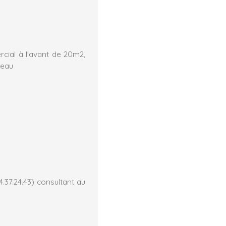
cial à l'avant de 20m2,
'eau
s
.37.24.43) consultant au