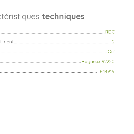
téristiques
techniques
RDC
timent
2
Oui
Bagneux 92220
LP44919