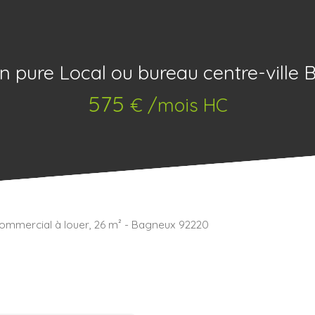
n pure Local ou bureau centre-ville
575
€ /mois HC
ommercial à louer, 26 m² - Bagneux 92220