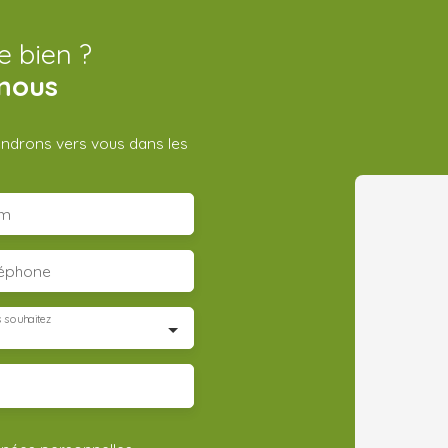
e bien ?
nous
iendrons vers vous dans les
m
léphone
 souhaitez