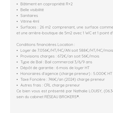
Bâtiment en copropriété R+2
Belle visibilité
Sanitaires
Vitrine 4ml
Surfaces : 26 m2 comprenant, une surface commer
et une arrière-boutique de 5m2 avec 1 WC et 1 point d
Conditions financières Location :
Loyer de 7.056€/HT/HC/AN soit 588€/HT/HC/moi
Provisions charges : 672€/an soit 56€/mois
Type de Bail : Bail commercial 3/6/9 ans
Dépôt de garantie : 6 mois de loyer HT
Honoraires d’agence (charge preneur) : 5.000€ HT
Taxe Foncière : 746€/an (2024) charge preneur
Autres frais : CRL charge preneur
Ce bien vous est présenté par Nathalie LOUISY, (06.34
sein du cabinet RÉSEAU BROKERS®️.