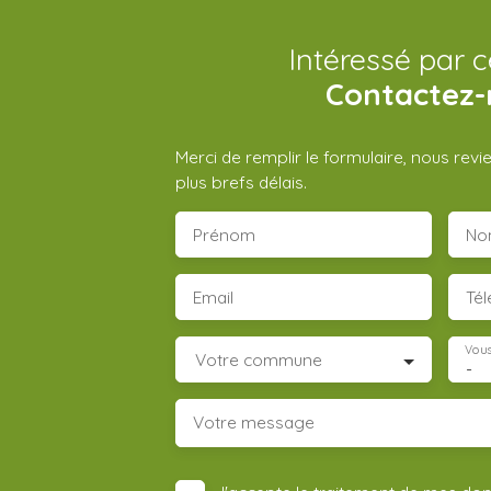
Intéressé par c
Contactez-
Merci de remplir le formulaire, nous rev
plus brefs délais.
Prénom
No
Email
Té
Vous
Votre commune
-
Votre message