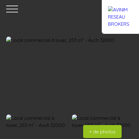
Accueil
Acheter
Louer
Confiez un local
Trouver un Br
Estimation
+ de photos