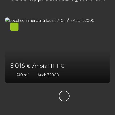
8 016
€ /mois HT HC
740
m²
Auch 32000