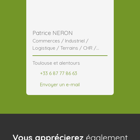
Patrice NERON
Commerces / Industriel /
Logistique / Terrains / CHR /
Généraliste
Toulouse et alentours
+33 6 87 77 86 63
Envoyer un e-mail
Vous apprécierez
également