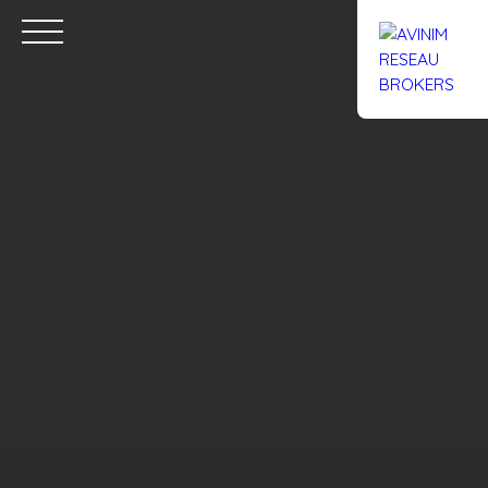
Accueil
Acheter
Louer
Confiez un local
Trouver un Br
Estimation