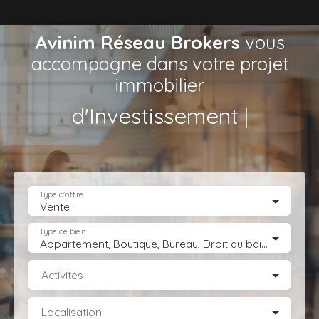
Avinim Réseau Brokers
vous
accompagne dans votre projet
immobilier
de Loc
|
Type d'offre
Vente
Type de bien
Appartement, Boutique, Bureau, Droit au bail, Entrepôt, Fonds de commerce, Hôtel, hébergement, Immeuble, Immobilier Pro, Local commercial, Local professionnel, Local industriel, Magasin, boutique, Terrain Industriel, Terrain Constructible, Transmission d'entreprise
Activités
Localisation