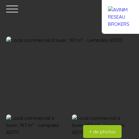
Accueil
Acheter
Louer
Confiez un local
Trouver un Br
Estimation
+ de photos