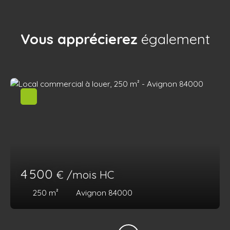
Vous apprécierez
également
4 500
€ /mois HC
250
m²
Avignon 84000