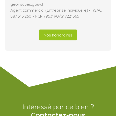
georisques.gouv.fr.
Agent commercial (Entreprise individuelle) • RSAC
887.515.260 • RCP 7953190/S17221565
Nos honoraires
Intéressé par ce bien ?
Contactez-nous