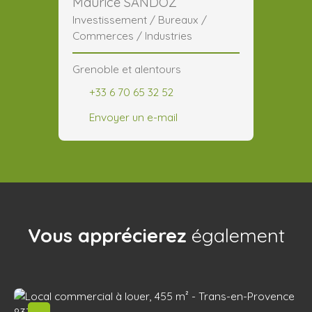
Maurice SANDOZ
Investissement / Bureaux /
Commerces / Industries
Grenoble et alentours
+33 6 70 65 32 52
Envoyer un e-mail
Vous apprécierez
également