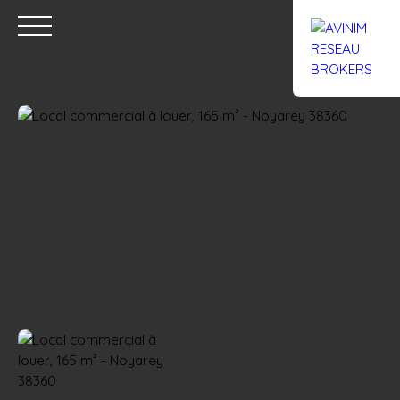
Accueil
Acheter
Louer
Confiez un local
Trouver un Br
Estimation