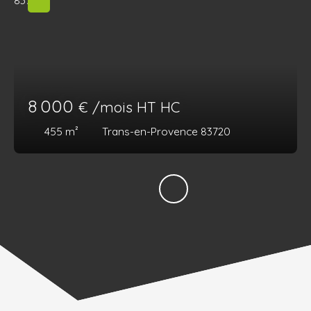
8 000
€ /mois HT HC
455
m²
Trans-en-Provence 83720