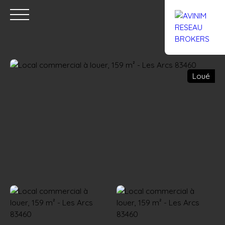
Loué
Accueil
Acheter
Louer
Confiez un local
Trouver un Br
Estimation