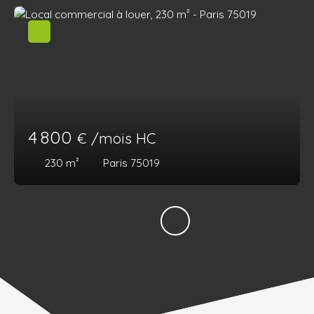
4 800
€ /mois HC
230
m²
Paris 75019