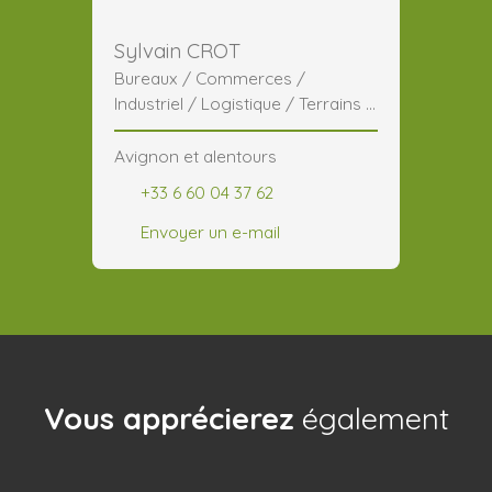
Sylvain CROT
Bureaux / Commerces /
Industriel / Logistique / Terrains /
CHR
Avignon et alentours
+33 6 60 04 37 62
Envoyer un e-mail
Vous apprécierez
également