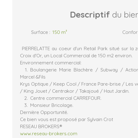
Descriptif
du bie
Surface
:
150
m²
Confo
PIERRELATTE au coeur d'un Retail Park situé sur la
Croix d'Or, un Local Commercial de 150 m2 environ.
Environnement commercial:
Boulangerie Marie Blachère / Subway / Actio
Marcel &Fils
Krys Optique / Keep Cool / France Pare-brise / Les v
/ King Jouet / Centrakor / Takajoué / Haut Jardin.
Centre commercial CARREFOUR.
Monsieur Bricolage.
Dernière Opportunité.
Ce bien vous est proposé par Sylvain Crot
RESEAU BROKERS®
www.reseau-brokers.com