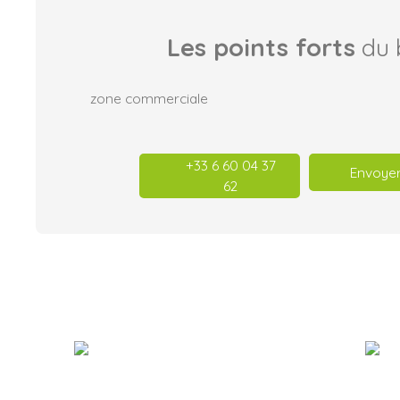
Les points forts
du 
zone commerciale
+33 6 60 04 37
Envoyer
62