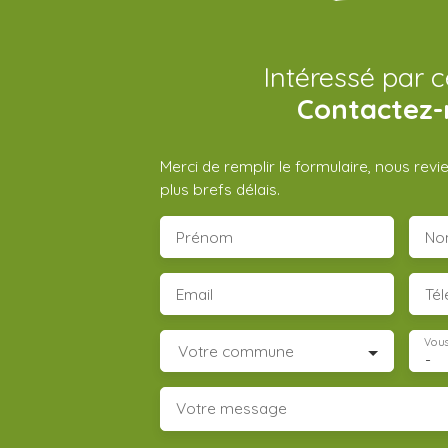
Intéressé par c
Contactez-
Merci de remplir le formulaire, nous rev
plus brefs délais.
Prénom
No
Email
Té
Vous
Votre commune
-
Votre message