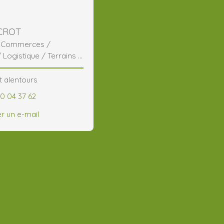
 CROT
/ Commerces /
/ Logistique / Terrains /
t alentours
60 04 37 62
r un e-mail