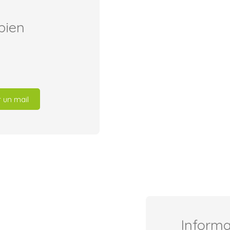
bien
 un mail
Inform