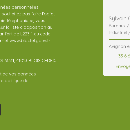
nnées personnelles
ouhaitez pas faire l'objet
Sylvain
ie téléphonique, vous
Bureaux 
r la liste d'opposition au
Industriel 
 l'article L223-1 du code
CHR
ernet www.bloctel.gouv.fr
Avignon e
+33 6 
CS 61311, 41013 BLOIS CEDEX.
Envoye
ent de vos données
tre
politique de