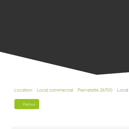
Location
Local commercial
Pierrelatte 26700
Local
Retour