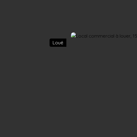
Accueil
Acheter
Louer
Confiez un local
Trouver un Broker
Loué