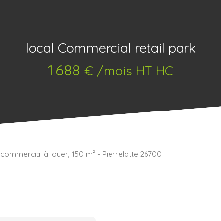
local Commercial retail park
1 688
€ /mois HT HC
 commercial à louer, 150 m² - Pierrelatte 26700