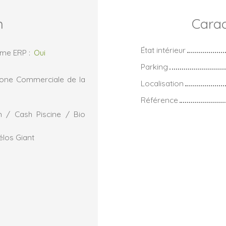
n
Carac
État intérieur
rme ERP
:
Oui
Parking
 zone Commerciale de la
Localisation
Référence
n / Cash Piscine / Bio
élos Giant