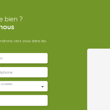
e bien ?
nous
iendrons vers vous dans les
m
léphone
 souhaitez