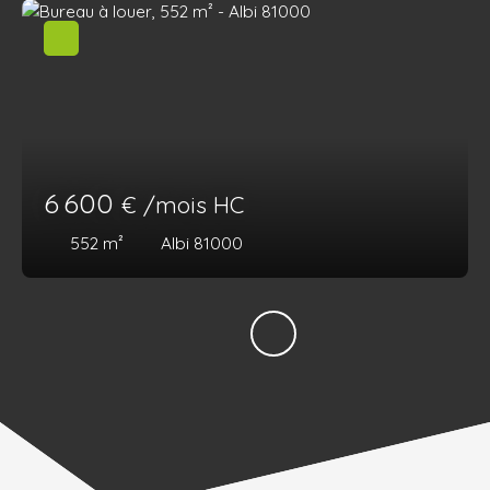
6 600
€ /mois HC
552
m²
Albi 81000