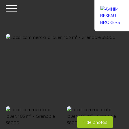
Accueil
Acheter
Louer
Confiez un local
Trouver un Br
Estimation
+ de photos