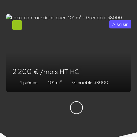
A saisir
2 200
€ /mois HT HC
4
pièces
101
m²
Grenoble 38000