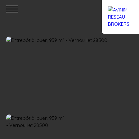
Accueil
Acheter
Louer
Confiez un local
Trouver un Br
Estimation