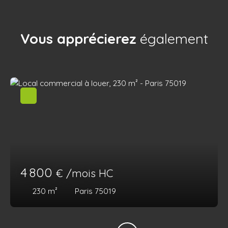
Vous apprécierez
également
4 800
€ /mois HC
230
m²
Paris 75019