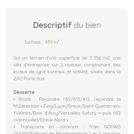
Descriptif
du bien
Surface
:
939
m²
Sur un terrain d’une superficie de 3 356 m2, une
villa d’entreprise sur 2 niveaux comprenant des
locaux de type bureaux et activité, située dans la
ZAC Porte Sud.
Desserte
• Route : Rejoindre l’A5/A13/A12, rejoindre la
N12direction « Évry/Lyon/Dreux/Saint-Quentin-en-
Yvelines/Bois d’Arcy/Versailles-Satory » puis N12
«Vernouillet/Dreux-Nord »
• Transports en commun : Train NOMAD
OUI.SNCFdépart de Montparnasse 1 et 2 (environ