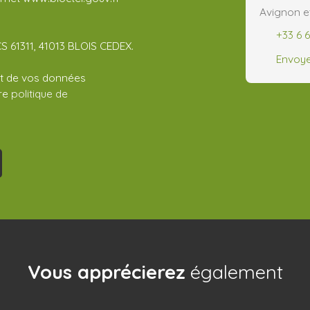
Avignon e
+33 6 
CS 61311, 41013 BLOIS CEDEX.
Envoye
ent de vos données
tre
politique de
Vous apprécierez
également