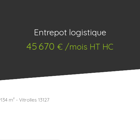
Entrepot logistique
45 670
€ /mois HT HC
134 m² - Vitrolles 13127