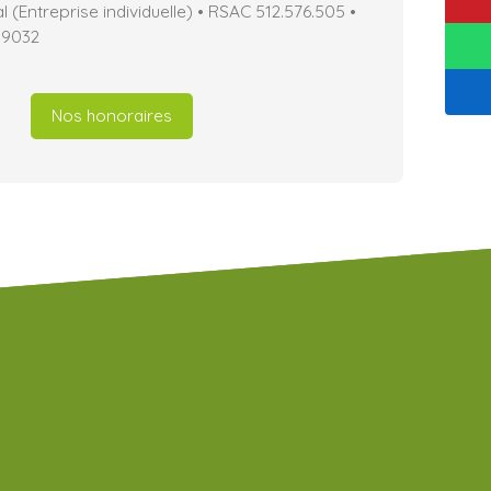
(Entreprise individuelle) • RSAC 512.576.505 •
19032
Nos honoraires