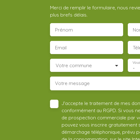
Merci de remplir le formulaire, nous rev
plus brefs délais.
Prénom
No
Email
Té
Vous
Votre commune
-
Votre message
J'accepte le traitement de mes do
conformément au RGPD. Si vous ne s
de prospection commerciale par vo
pouvez vous inscrire gratuitement su
démarchage téléphonique, prévu par
de la consommation, sur le site Int