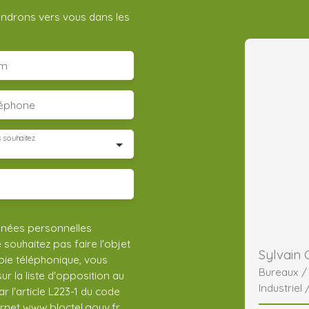
iendrons vers vous dans les
m
léphone
 souhaitez
nnées personnelles
ouhaitez pas faire l'objet
Sylvain
ie téléphonique, vous
Bureaux 
r la liste d'opposition au
Industriel 
 l'article L223-1 du code
CHR
ernet www.bloctel.gouv.fr