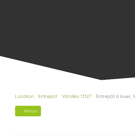
Location
Entrepôt
Vitrolles 13127
Entrepôt à louer, 9
Retour