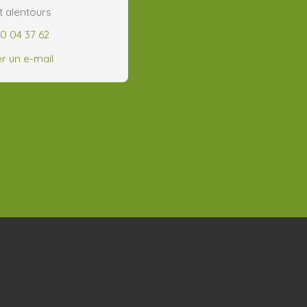
t alentours
60 04 37 62
r un e-mail