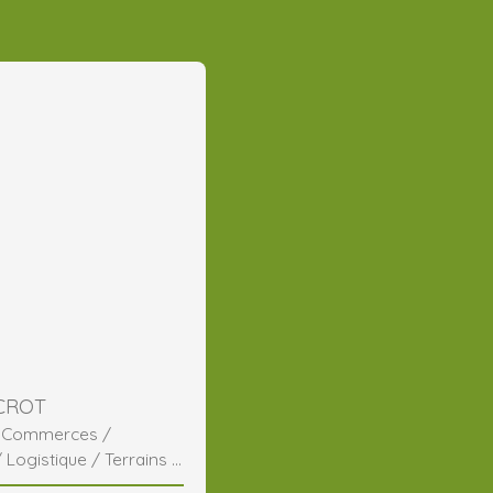
 CROT
/ Commerces /
/ Logistique / Terrains /