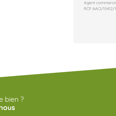
Agent commercial 
RCP AACI/15412/
e bien ?
nous