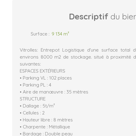
Descriptif
du bie
Surface
:
9 134
m²
Vitrolles: Entrepot Logistique d'une surface total
environs 8000 m2 de stockage. situé à proximité d
suivantes:
ESPACES EXTÉRIEURS
• Parking VL : 102 places
• Parking PL : 4
• Aire de manœuvre : 35 mètres
STRUCTURE
• Dallage : 5t/m²
• Cellules : 2
• Hauteur libre : 8 mètres
• Charpente : Métallique
• Bardage : Double peau