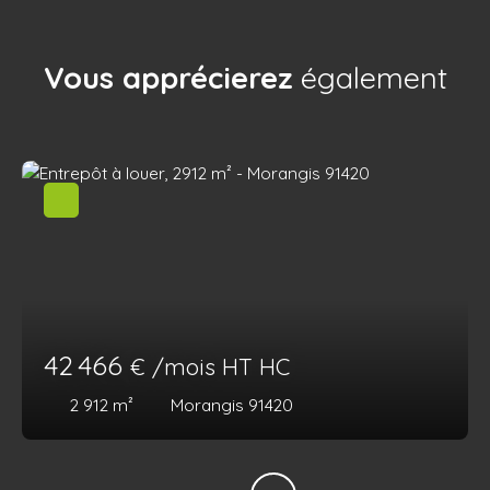
Vous apprécierez
également
42 466
€ /mois HT HC
2 912
m²
Morangis 91420