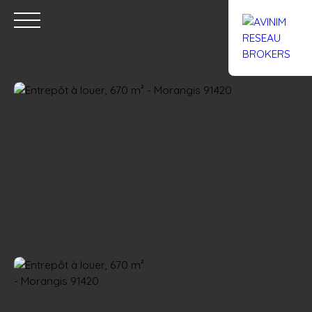
Accueil
Acheter
Louer
Confiez un local
Trouver un Br
Estimation