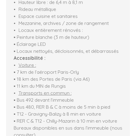
Hauteur libre : de 6,4 m à 8,1 m
Rideau métallique
Espace cuisine et sanitaires
Mezzanine, archives / zone de rangement
Locaux entièrement rénovés :
▪ Peinture blanche (3 m de hauteur)
▪ Éclairage LED
▪ Locaux nettoyés, décloisonnés, et débarrassés
Accessibilité :
Voiture :
▪ 7 km de l’aéroport Paris-Orly
▪ 18 km des Portes de Paris (via A6)
▪ 11 km du MIN de Rungis
Transports en commun :
▪ Bus 492 devant l’immeuble
▪ Bus 480, RER B & C à moins de 5 min à pied
▪ T12 - Gravigny-Balizy à 8 min en voiture
▪ RER C & T12 - Chilly-Mazarin à 10 min en voiture
Bureaux disponibles en sus dans l’immeuble (nous
consulter).