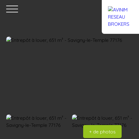
Accueil
Acheter
Louer
Confiez un local
Trouver un Br
Estimation
+ de photos