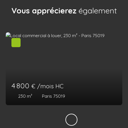
Vous apprécierez
également
4 800
€ /mois HC
230
m²
Paris 75019