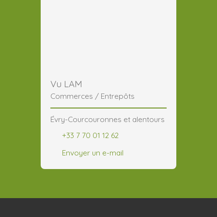
Vu LAM
Commerces / Entrepôts
Évry-Courcouronnes et alentours
+33 7 70 01 12 62
Envoyer un e-mail