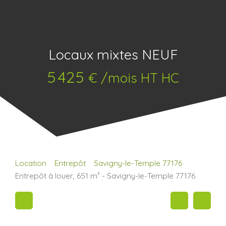
Locaux mixtes NEUF
5 425
€ /mois HT HC
Location
Entrepôt
Savigny-le-Temple 77176
Entrepôt à louer, 651 m² - Savigny-le-Temple 77176