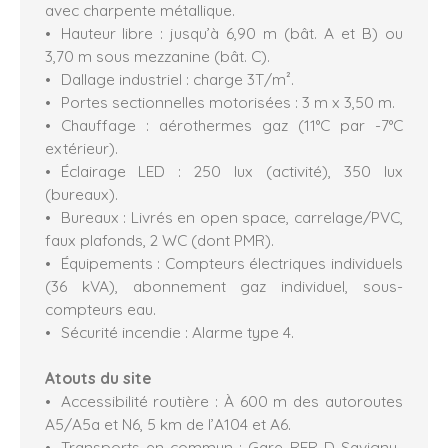
avec charpente métallique.
Hauteur libre : jusqu’à 6,90 m (bât. A et B) ou
3,70 m sous mezzanine (bât. C).
Dallage industriel : charge 3T/m².
Portes sectionnelles motorisées : 3 m x 3,50 m.
Chauffage : aérothermes gaz (11°C par -7°C
extérieur).
Éclairage LED : 250 lux (activité), 350 lux
(bureaux).
Bureaux : Livrés en open space, carrelage/PVC,
faux plafonds, 2 WC (dont PMR).
Équipements : Compteurs électriques individuels
(36 kVA), abonnement gaz individuel, sous-
compteurs eau.
Sécurité incendie : Alarme type 4.
Atouts du site
Accessibilité routière : À 600 m des autoroutes
A5/A5a et N6, 5 km de l’A104 et A6.
Transports en commun : Gare RER D Savigny-