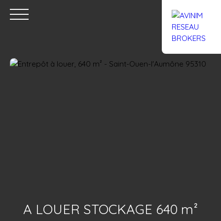
Accueil
Acheter
Louer
Confiez un local
Trouver un Br
Estimation
A LOUER STOCKAGE 640 m²