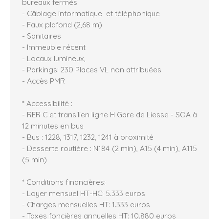
bureaux fermés
- Câblage informatique et téléphonique
- Faux plafond (2,68 m)
- Sanitaires
- Immeuble récent
- Locaux lumineux,
- Parkings: 230 Places VL non attribuées
- Accès PMR
* Accessibilité :
- RER C et transilien ligne H Gare de Liesse - SOA à
12 minutes en bus
- Bus : 1228, 1317, 1232, 1241 à proximité
- Desserte routière : N184 (2 min), A15 (4 min), A115
(5 min)
* Conditions financières:
- Loyer mensuel HT-HC: 5.333 euros
- Charges mensuelles HT: 1.333 euros
- Taxes foncières annuelles HT: 10.880 euros