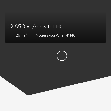
2 650
€ /mois HT HC
264
m²
Noyers-sur-Cher 41140