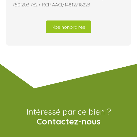
750.203.762 • RCP AACI/14812/18223
Nos honoraires
Intéressé par ce bien ?
Contactez-nous