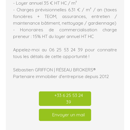
- Loyer annuel 35 € HT HC / m²
- Charges prévisionnelles 6.31 € / m² / an (taxes
foncières + TEOM, assurances, entretien /
maintenance bâtiment, nettoyage / gardiennage)
- Honoraires de commercialisation charge
preneur : 15% HT du loyer annuel HT HC
Appelez-moi au 06 25 53 24 39 pour connaitre
tous les détails de cette opportunité !
Sébastien GRIFFON | RÉSEAU BROKERS®
Partenaire immobilier d'entreprise depuis 2012
+33 6 25 53 24
39
Envoyer un mail