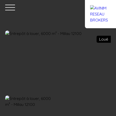
Loué
Accueil
Acheter
Louer
Confiez un local
Trouver un Br
Estimation