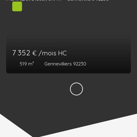
7 352
€ /mois HC
519
m²
Gennevilliers 92230