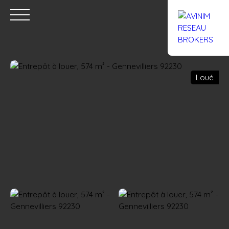
Loué
Accueil
Acheter
Louer
Confiez un local
Trouver un Br
Estimation