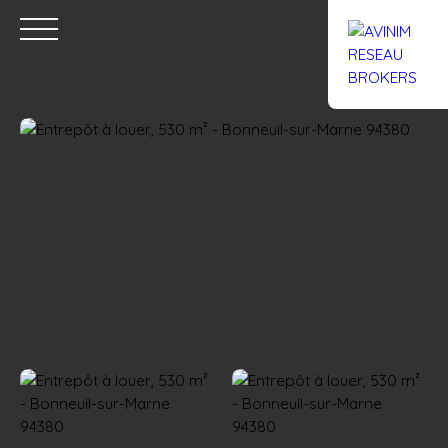
Accueil
Acheter
Louer
Confiez un local
Trouver un Br
Estimation