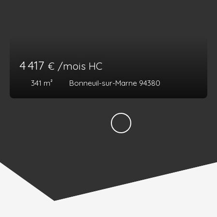
4 417
€ /mois HC
341
m²
Bonneuil-sur-Marne 94380