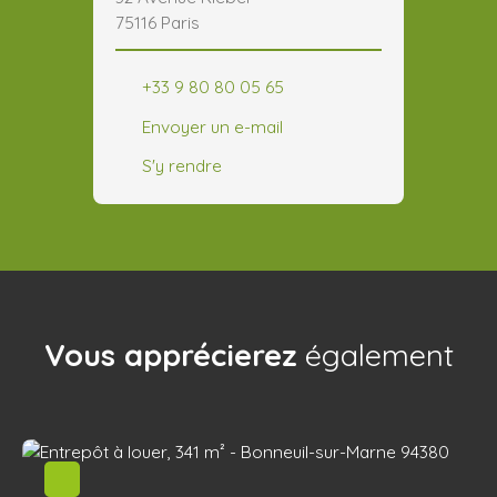
75116 Paris
+33 9 80 80 05 65
Envoyer un e-mail
S'y rendre
Vous apprécierez
également