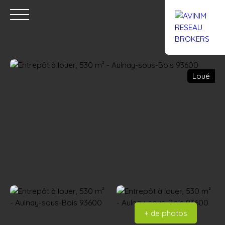
Loué
Accueil
Acheter
Louer
Confiez un local
Trouver un Br
Estimation
+ de photos