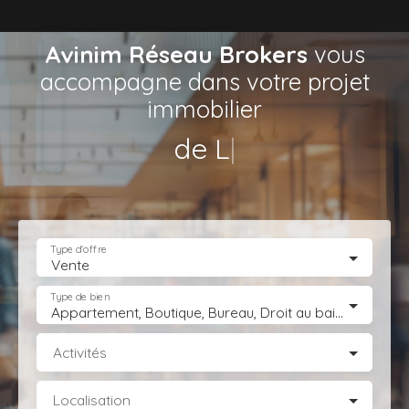
Avinim Réseau Brokers
vous
accompagne dans votre projet
immobilier
de Locaux d’Acti
|
Type d'offre
Vente
Type de bien
Appartement, Boutique, Bureau, Droit au bail, Entrepôt, Fonds de commerce, Hôtel, hébergement, Immeuble, Immobilier Pro, Local commercial, Local professionnel, Local industriel, Magasin, boutique, Terrain Industriel, Terrain Constructible, Transmission d'entreprise
Activités
Localisation