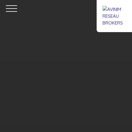
Accueil
Acheter
Louer
Confiez un local
Trouver un Br
Estimation