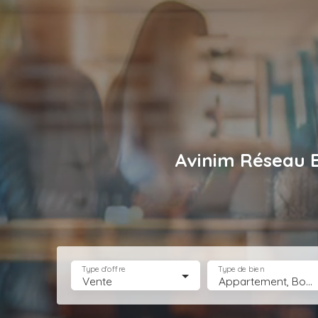
Avinim Réseau 
Type d'offre
Type de bien
Vente
Appartement, Boutique, Bureau, Droit au bail, Entrepôt, Fonds de commerce, Hôtel, hébergement, Immeuble, Immobilier Pro, Local commercial, Local professionnel, Local industriel, Magasin, boutique, Terrain Industriel, Terrain Constructible, Transmission d'entreprise