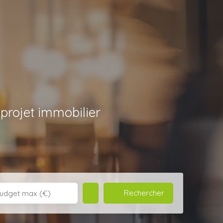
rojet immobilier
Rechercher
udget max (€)