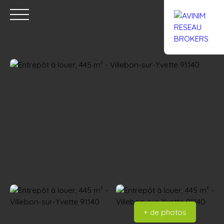
Accueil
Acheter
Louer
Confiez un local
Trouver un Br
Estimation
+ de photos