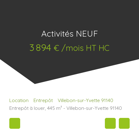
Activités NEUF
3 894
€ /mois HT HC
Location
Entrepôt
Villebon-sur-Yvette 91140
Entrepôt à louer, 445 m² - Villebon-sur-Yvette 91140