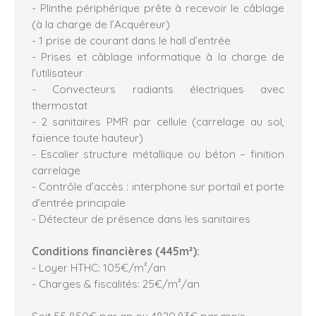
- Plinthe périphérique prête à recevoir le câblage
(à la charge de l’Acquéreur)
- 1 prise de courant dans le hall d’entrée
- Prises et câblage informatique à la charge de
l’utilisateur
- Convecteurs radiants électriques avec
thermostat
- 2 sanitaires PMR par cellule (carrelage au sol,
faïence toute hauteur)
- Escalier structure métallique ou béton – finition
carrelage
- Contrôle d’accès : interphone sur portail et porte
d’entrée principale
- Détecteur de présence dans les sanitaires
Conditions financières (445m²):
- Loyer HTHC: 105€/m²/an
- Charges & fiscalités: 25€/m²/an
Soit 55 850€ par an ou 4820,83€ par mois