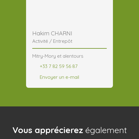
Hakim CHARNI
Activité / Entrepôt
Mitry-Mory et alentours
+33 7 82 59 56 87
Envoyer un e-mail
Vous apprécierez
également