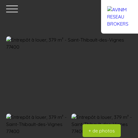
Accueil
Acheter
Louer
Confiez un local
Trouver un Br
Estimation
+ de photos