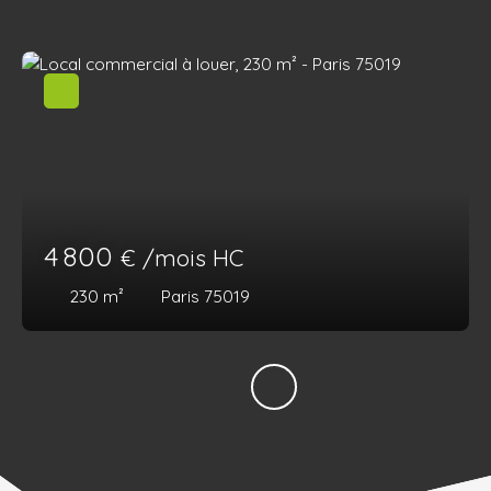
4 800
€ /mois HC
230
m²
Paris 75019