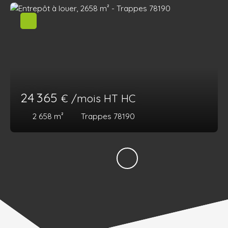
24 365
€ /mois HT HC
2 658
m²
Trappes 78190