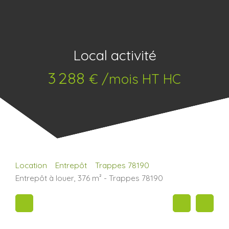
Local activité
3 288
€ /mois HT HC
Location
Entrepôt
Trappes 78190
Entrepôt à louer, 376 m² - Trappes 78190