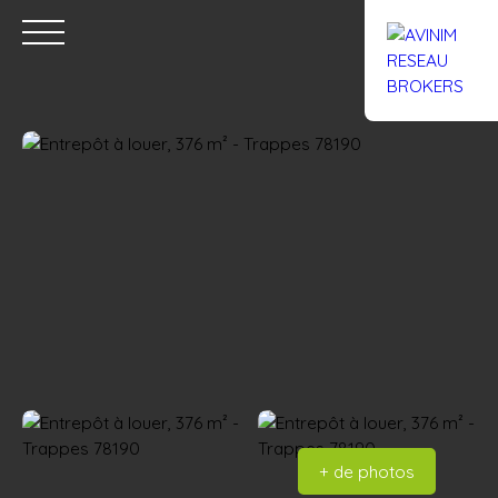
Accueil
Acheter
Louer
Confiez un local
Trouver un Br
Estimation
+ de photos