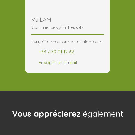
Vu LAM
Commerces / Entrepôts
Évry-Courcouronnes et alentours
+33 7 70 01 12 62
Envoyer un e-mail
Vous apprécierez
également