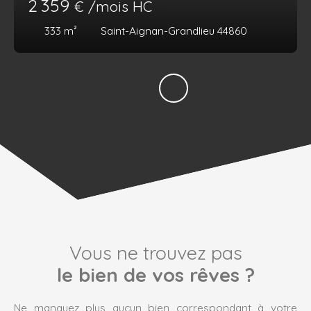
2 359
€ /mois HC
333
m²
Saint-Aignan-Grandlieu 44860
Vous ne trouvez pas
le bien de vos rêves ?
Ne manquez plus aucun bien correspondant à votre