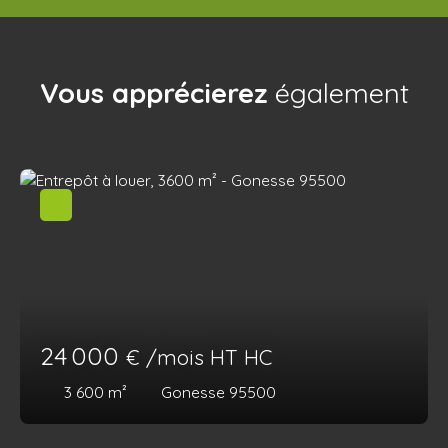
Vous apprécierez
également
24 000
€ /mois HT HC
3 600
m²
Gonesse 95500