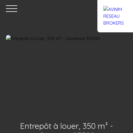
Accueil
Acheter
Louer
Confiez un local
Trouver un Br
Estimation
Entrepôt à louer, 350 m² -