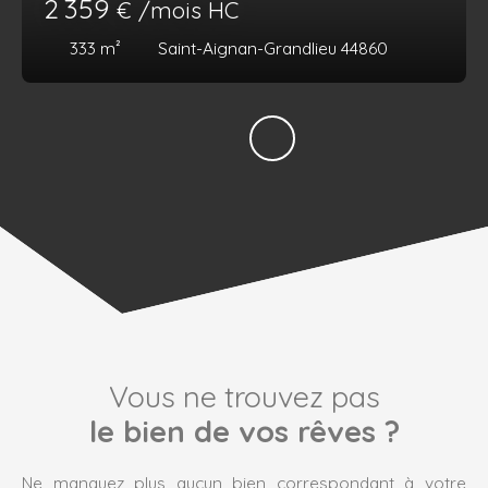
2 359
€ /mois HC
333
m²
Saint-Aignan-Grandlieu 44860
Vous ne trouvez pas
le bien de vos rêves ?
Ne manquez plus aucun bien correspondant à votre