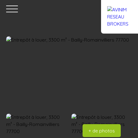
Accueil
Acheter
Louer
Confiez un local
Trouver un Br
Estimation
+ de photos