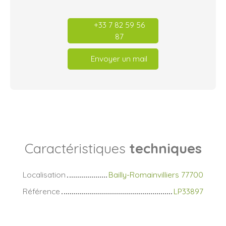
+33 7 82 59 56
87
Envoyer un mail
Caractéristiques
techniques
Localisation
Bailly-Romainvilliers 77700
Référence
LP33897