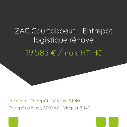
ZAC Courtaboeuf - Entrepot
logistique rénové
19 583
€ /mois HT HC
Location
Entrepôt
Villejust 91140
Entrepôt à louer, 2760 m² - Villejust 91140