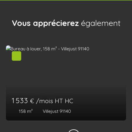
Vous apprécierez
également
1 533
€ /mois HT HC
158
m²
Villejust 91140