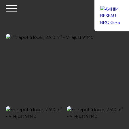
Accueil
Acheter
Louer
Confiez un local
Trouver un Br
Estimation