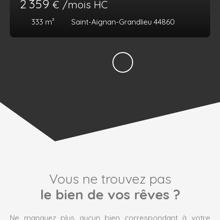
2 359
€ /mois HC
333
m²
Saint-Aignan-Grandlieu 44860
Vous ne trouvez pas
le bien de vos rêves ?
Ne manquez plus aucun bien correspondant à votre