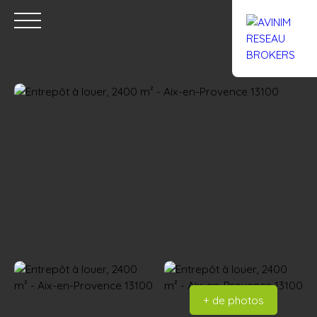
Accueil
Acheter
Louer
Confiez un local
Trouver un Br
Estimation
+ de photos