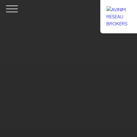
Accueil
Acheter
Louer
Confiez un local
Trouver un Br
Estimation