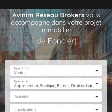
Avinim Réseau Brokers
vous
accompagne dans votre projet
immobilier
de Comme
|
Type d'offre
Vente
Type de bien
Appartement, Boutique, Bureau, Droit au bail, Entrepôt, Fonds de commerce, Hôtel, hébergement, Immeuble, Immobilier Pro, Local commercial, Local professionnel, Local industriel, Magasin, boutique, Terrain Industriel, Terrain Constructible, Transmission d'entreprise
Activités
Localisation